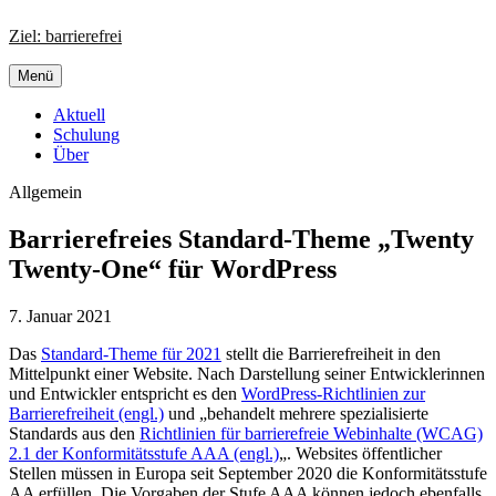
Zum
Ziel: barrierefrei
Inhalt
springen
Menü
Aktuell
Schulung
Über
Allgemein
Barrierefreies Standard-Theme „Twenty
Twenty-One“ für WordPress
7. Januar 2021
Das
Standard-Theme für 2021
stellt die Barrierefreiheit in den
Mittelpunkt einer Website. Nach Darstellung seiner Entwicklerinnen
und Entwickler entspricht es den
WordPress-Richtlinien zur
Barrierefreiheit (engl.)
und „behandelt mehrere spezialisierte
Standards aus den
Richtlinien für barrierefreie Webinhalte (WCAG)
2.1 der Konformitätsstufe AAA (engl.)
„. Websites öffentlicher
Stellen müssen in Europa seit September 2020 die Konformitätsstufe
AA erfüllen. Die Vorgaben der Stufe AAA können jedoch ebenfalls