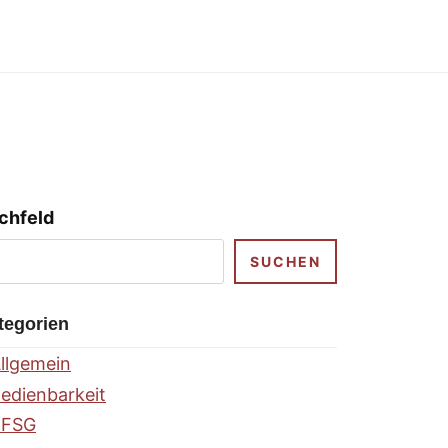
chfeld
SUCHEN
tegorien
llgemein
edienbarkeit
BFSG