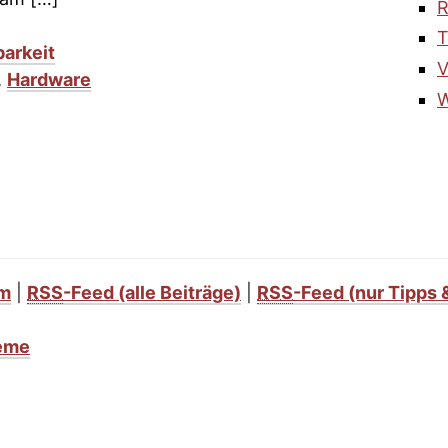
R
T
arkeit
V
,
Hardware
W
um
|
RSS
-Feed
(alle Beiträge)
|
RSS
-Feed
(nur Tipps 
heme