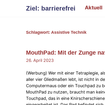
Zum
Aktuell
Ziel: barrierefrei
Inhalt
springen
Schlagwort:
Assistive Technik
MouthPad: Mit der Zunge na
26. April 2023
(Werbung) Wer mit einer Tetraplegie, a
aller vier Gliedmaßen lebt, ist nicht in 
Computermaus oder ein Touchpad zu b
MouthPad zu nutzen, braucht man keine 
Touchpad, das in eine Knirscherschiene
eingearbeitet ist. Das Pad befindet sic