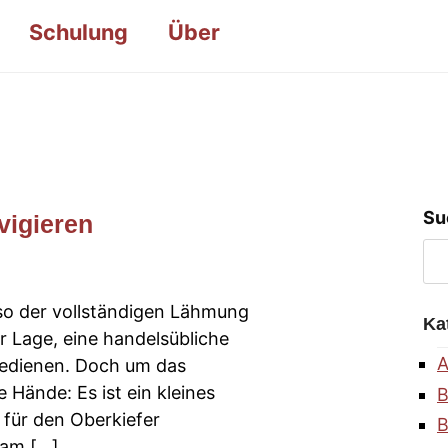
Schulung
Über
Su
vigieren
lso der vollständigen Lähmung
Ka
der Lage, eine handelsübliche
A
edienen. Doch um das
Hände: Es ist ein kleines
B
 für den Oberkiefer
h am […]