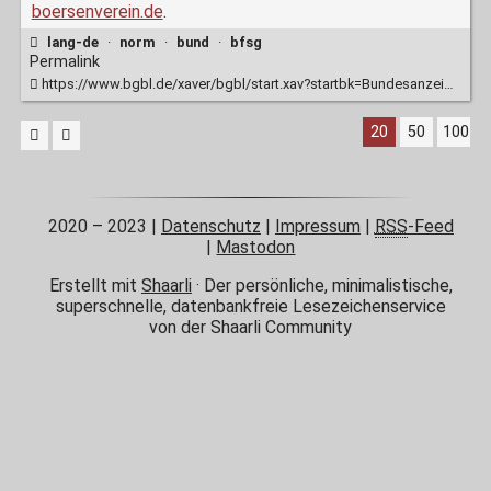
boersenverein.de
.
lang-de
·
norm
·
bund
·
bfsg
Permalink
https://www.bgbl.de/xaver/bgbl/start.xav?startbk=Bundesanzeiger_BGBl&jumpTo=bgbl121s2970.pdf#__bgbl__%2F%2F*%5B%40attr_id%3D%27bgbl121s2970.pdf%27%5D__16721464998969
20
50
100
2020 – 2023
|
Datenschutz
|
Impressum
|
RSS
-Feed
|
Mastodon
Erstellt mit
Shaarli
· Der persönliche, minimalistische,
superschnelle, datenbankfreie Lesezeichenservice
von der Shaarli Community