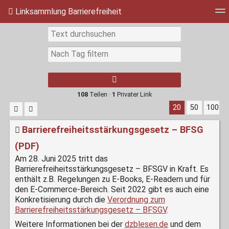
Linksammlung Barrierefreiheit
Tag Cloud
Täglich
RSS Feed
Einloggen
Type 1 or more
characters for
results.
108
Teilen ·
1
Privater Link
20
50
100
Barrierefreiheitsstärkungsgesetz – BFSG
(PDF)
Am 28. Juni 2025 tritt das
Barrierefreiheitsstärkungsgesetz – BFSGV in Kraft. Es
enthält z.B. Regelungen zu E-Books, E-Readern und für
den E-Commerce-Bereich. Seit 2022 gibt es auch eine
Konkretisierung durch die
Verordnung zum
Barrierefreiheitsstärkungsgesetz – BFSGV
.
Weitere Informationen bei der
dzblesen.de
und dem