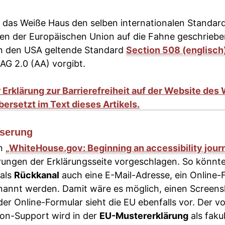
 das Weiße Haus den selben internationalen Standard
aten der Europäischen Union auf die Fahne geschrieb
in den USA geltende Standard
Section 508 (englisch
AG 2.0 (AA) vorgibt.
sserung
in
„WhiteHouse.gov: Beginning an accessibility jour
rungen der Erklärungsseite vorgeschlagen. So könnt
als
Rückkanal
auch eine E-Mail-Adresse, ein Online-F
nannt werden. Damit wäre es möglich, einen Screens
er Online-Formular sieht die EU ebenfalls vor. Der 
on-Support wird in der
EU-Mustererklärung
als faku