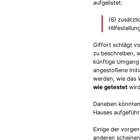
aufgelistet:
(6) zusätzl
Hilfestellu
Giffort schlägt v
zu beschreiben, w
künftige Umgang
angestoßene Initi
werden, wie das W
wie getestet
wird
Daneben könnten 
Hauses aufgeführt
Einige der vorge
anderen scheinen