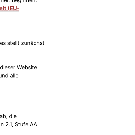
iheit beginnen.
eit (EU-
s stellt zunächst
t dieser Website
nd alle
ab, die
n 2.1, Stufe AA