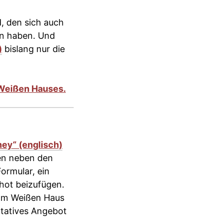
, den sich auch
en haben. Und
)
bislang nur die
ney“ (englisch)
en neben den
ormular, ein
hot beizufügen.
vom Weißen Haus
ltatives Angebot