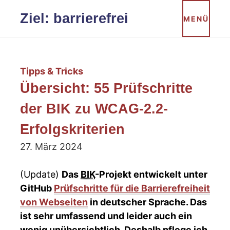
Zum
Ziel: barrierefrei
MENÜ
Inhalt
springen
Tipps & Tricks
Übersicht: 55 Prüfschritte
der BIK zu WCAG-2.2-
Erfolgskriterien
27. März 2024
(Update)
Das
BIK
-Projekt entwickelt unter
GitHub
Prüfschritte für die Barrierefreiheit
von Webseiten
in deutscher Sprache. Das
ist sehr umfassend und leider auch ein
wenig unübersichtlich. Deshalb pflege ich