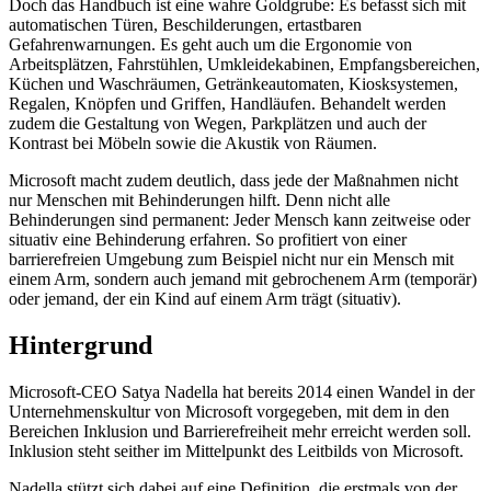
Doch das Handbuch ist eine wahre Goldgrube: Es befasst sich mit
automatischen Türen, Beschilderungen, ertastbaren
Gefahrenwarnungen. Es geht auch um die Ergonomie von
Arbeitsplätzen, Fahrstühlen, Umkleidekabinen, Empfangsbereichen,
Küchen und Waschräumen, Getränkeautomaten, Kiosksystemen,
Regalen, Knöpfen und Griffen, Handläufen. Behandelt werden
zudem die Gestaltung von Wegen, Parkplätzen und auch der
Kontrast bei Möbeln sowie die Akustik von Räumen.
Microsoft macht zudem deutlich, dass jede der Maßnahmen nicht
nur Menschen mit Behinderungen hilft. Denn nicht alle
Behinderungen sind permanent: Jeder Mensch kann zeitweise oder
situativ eine Behinderung erfahren. So profitiert von einer
barrierefreien Umgebung zum Beispiel nicht nur ein Mensch mit
einem Arm, sondern auch jemand mit gebrochenem Arm (temporär)
oder jemand, der ein Kind auf einem Arm trägt (situativ).
Hintergrund
Microsoft-CEO Satya Nadella hat bereits 2014 einen Wandel in der
Unternehmenskultur von Microsoft vorgegeben, mit dem in den
Bereichen Inklusion und Barrierefreiheit mehr erreicht werden soll.
Inklusion steht seither im Mittelpunkt des Leitbilds von Microsoft.
Nadella stützt sich dabei auf eine Definition, die erstmals von der